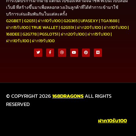
การเปิดบริการมากมาย แต่ก็มีเว็บของเหล่ามิจฉาชีพ ที่เป็นเว็บปลอม
เว็บผี ที่สร้างขึ้นมาเพื่อหลอกลวงเงินลูกค้าที่ได้ทำการเข้ามาใช้
บริการเล่นเดิมพันกันในแต่ละครั้ง
G2GBET
|
G2G51
|
ฝาก10รับ100
|
G2G365
|
UFASEXY
|
TGA1688
|
ฝาก15รับ100
|
TRUE WALLET
|
G2G51X
|
ฝาก20รับ100
|
ฝาก10รับ100
|
168DEE
|
G2G778
|
PGSLOT51
|
ฝาก20รับ100
|
ฝาก15รับ100
|
ฝาก10รับ100
|
ฝาก19รับ100
© COPYRIGHT 2026
168DRAGONS
ALL RIGHTS
RESERVED
ฝาก10รับ100