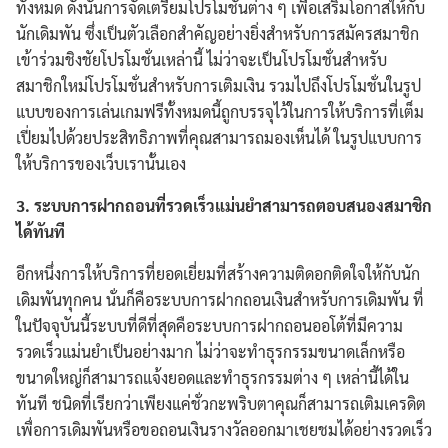
ทั้งหมด ดังนั้นการจัดเตรียมโปรโมชั่นต่าง ๆ เพื่อเสริมโอกาสให้กับ
นักเดิมพัน ซึ่งเป็นตัวเลือกสำคัญอย่างยิ่งสำหรับการสมัครสมาชิก
เข้าร่วมชิงชัยโปรโมชั่นเหล่านี้ ไม่ว่าจะเป็นโปรโมชั่นสำหรับ
สมาชิกใหม่โปรโมชั่นสำหรับการเติมเงิน รวมไปถึงโปรโมชั่นในรูป
แบบของการเล่นเกมฟรีทั้งหมดนี้ถูกบรรจุไว้ในการให้บริการที่เต็ม
เปี่ยมไปด้วยประสิทธิภาพที่คุณสามารถมองเห็นได้ ในรูปแบบการ
ให้บริการของเว็บเรานั้นเอง
3. ระบบการฝากถอนที่รวดเร็วแม่นยำสามารถตอบสนองสมาชิก
ได้ทันที
อีกหนึ่งการให้บริการที่ยอดเยี่ยมที่สร้างความติดอกติดใจให้กับนัก
เดิมพันทุกคน นั่นก็คือระบบการฝากถอนเงินสำหรับการเดิมพัน ที่
ในปัจจุบันนี้ระบบที่ดีที่สุดคือระบบการฝากถอนออโต้ที่มีความ
รวดเร็วแม่นยำเป็นอย่างมาก ไม่ว่าจะทำธุรกรรมขนาดเล็กหรือ
ขนาดใหญ่ก็สามารถแจ้งยอดและทำธุรกรรมต่าง ๆ เหล่านี้ได้ใน
ทันที ชนิดที่เรียกว่าเพียงแค่ชั่วกะพริบตาคุณก็สามารถเติมเครดิต
เพื่อการเดิมพันหรือขอถอนเงินรางวัลออกมาเชยชมได้อย่างรวดเร็ว