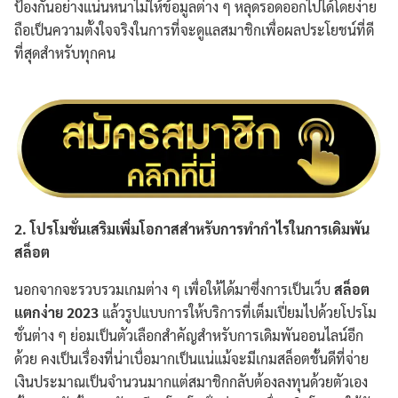
ป้องกันอย่างแน่นหนาไม่ให้ข้อมูลต่าง ๆ หลุดรอดออกไปได้โดยง่าย
ถือเป็นความตั้งใจจริงในการที่จะดูแลสมาชิกเพื่อผลประโยชน์ที่ดี
ที่สุดสำหรับทุกคน
2. โปรโมชั่นเสริมเพิ่มโอกาสสำหรับการทำกำไรในการเดิมพัน
สล็อต
นอกจากจะรวบรวมเกมต่าง ๆ เพื่อให้ได้มาซึ่งการเป็นเว็บ
สล็อต
แตกง่าย 2023
แล้วรูปแบบการให้บริการที่เต็มเปี่ยมไปด้วยโปรโม
ชั่นต่าง ๆ ย่อมเป็นตัวเลือกสำคัญสำหรับการเดิมพันออนไลน์อีก
ด้วย คงเป็นเรื่องที่น่าเบื่อมากเป็นแน่แม้จะมีเกมสล็อตชั้นดีที่จ่าย
เงินประมาณเป็นจำนวนมากแต่สมาชิกกลับต้องลงทุนด้วยตัวเอง