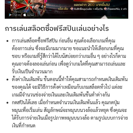
การเล่นสล็อตซื้อฟรีสปินเล่นอย่างไร
การเล่นสล็อตซื้อฟรีสปิน ก่อนอื่น คุณต้องเลือกเกมที่คุณ
ต้องการเล่น ซึ่งจะมีเกมมากมาย ขอแนะนำให้เลือกเกมที่คุณ
ชอบ หรือเกมที่รู้สึกว่าได้โบนัสบ่อยกว่าเกมอื่น ๆ อย่างไรก็ตาม
คุณอาจต้องลองเล่นก่อน เพื่อดูว่าเกมใดที่คุณสามารถเล่นและ
รับเงินเป็นจำนวนมาก
ตั้งค่าเงินเดิมพัน ขั้นตอนนี้ทำให้คุณสามารถกำหนดเงินเดิมพัน
ของคุณได้ จะมีวิธีการตั้งค่าเหมือนกับเกมสล็อตทั่วไป แต่ละ
เกมมีจำนวนช่องจ่ายเงินและเงินเดิมพันขั้นต่ำต่างกัน
กดสปินได้เลย เมื่อกำหนดจำนวนเงินเดิมพันแล้ว คุณกดปุ่ม
หมุนเพื่อเริ่มเล่น สัญลักษณ์จะหมุนบนวงล้อแล้วหยุด ซึ่งคุณจะ
ได้รับการจ่ายเงินเมื่อรูปภาพหมุนบนวงล้อ ตามรูปแบบการจ่าย
เงินที่กำหนด