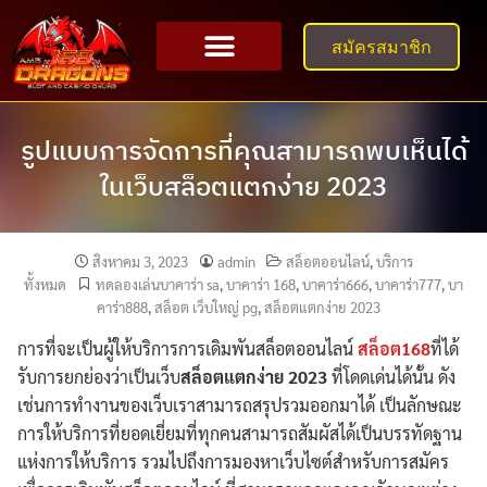
สมัครสมาชิก
รูปแบบการจัดการที่คุณสามารถพบเห็นได้
ในเว็บสล็อตแตกง่าย 2023
สิงหาคม 3, 2023
admin
สล็อตออนไลน์
,
บริการ
ทั้งหมด
ทดลองเล่นบาคาร่า sa
,
บาคาร่า 168
,
บาคาร่า666
,
บาคาร่า777
,
บา
คาร่า888
,
สล็อต เว็บใหญ่ pg
,
สล็อตแตกง่าย 2023
การที่จะเป็นผู้ให้บริการการเดิมพันสล็อตออนไลน์
สล็อต168
ที่ได้
รับการยกย่องว่าเป็นเว็บ
สล็อตแตกง่าย 2023
ที่โดดเด่นได้นั้น ดัง
เช่นการทำงานของเว็บเราสามารถสรุปรวมออกมาได้ เป็นลักษณะ
การให้บริการที่ยอดเยี่ยมที่ทุกคนสามารถสัมผัสได้เป็นบรรทัดฐาน
แห่งการให้บริการ รวมไปถึงการมองหาเว็บไซต์สำหรับการสมัคร