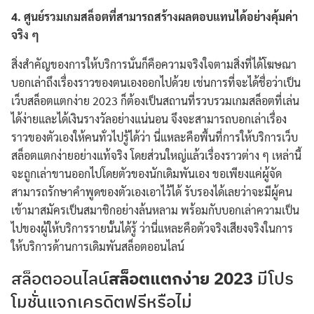
4. ศูนย์รวมเกมสล็อตที่สามารถสร้างผลตอบแทนได้อย่างคุ้มค่า
จริง ๆ
สิ่งสำคัญของการให้บริการนั่นก็คือความจริงใจตามสิ่งที่ได้โฆษณา
บอกเล่าถึงเรื่องราวของตนเองออกไปด้วย เช่นการที่จะได้ชื่อว่าเป็น
เว็บสล็อตแตกง่าย 2023 ก็ต้องเป็นสถานที่รวบรวมเกมสล็อตที่เล่น
ได้ง่ายและได้เงินรางวัลอย่างแน่นอน จึงจะสามารถบอกเล่าเรื่อง
ราวของตัวเองให้คนทั่วไปรู้ได้ว่า นี่แหละคือพื้นที่การให้บริการเว็บ
สล็อตแตกง่ายอย่างแท้จริง โดยส่วนใหญ่แล้วเรื่องราวต่าง ๆ เหล่านี้
จะถูกเล่าขานออกไปโดยตัวของนักเดิมพันเอง ขอเพียงแค่ผู้จัด
สามารถรักษาคำพูดของตัวเองเอาไว้ได้ รับรองได้เลยว่าจะมีผู้คน
เข้ามาสมัครเป็นสมาชิกอย่างล้นหลาม พร้อมกับบอกเล่าความเป็น
ไปของผู้ให้บริการรายนั้นได้รู้ ว่านี่แหละคือตัวจริงเสียงจริงในการ
ให้บริการด้านการเดิมพันสล็อตออนไลน์
สล็อตออนไลน์
สล็อตแตกง่าย 2023
มีโปร
โมชั่นแจกเครดิตฟรีหรือไม่