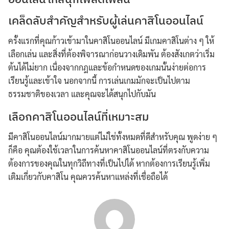
เคล็ดลับสำคัญสำหรับผู้เล่นคาสิโนออนไลน์
ครั้งแรกที่คุณก้าวเข้ามาในคาสิโนออนไลน์ มีเกมคาสิโนต่าง ๆ ให้
เลือกเล่น และสิ่งที่ต้องพิจารณาก่อนวางเดิมพัน ต้องสังเกตว่าเริ่ม
ต้นได้ไม่ยาก เนื่องจากกฎและข้อกำหนดของเกมนั้นง่ายต่อการ
เรียนรู้และเข้าใจ นอกจากนี้ การเล่นเกมมักจะเป็นไปตาม
ธรรมชาติของเวลา และคุณจะได้สนุกไปกับมัน
เลือกคาสิโนออนไลน์ที่เหมาะสม
มีคาสิโนออนไลน์มากมายแต่ไม่ใช่ทั้งหมดที่ดีสำหรับคุณ พูดง่าย ๆ
ก็คือ คุณต้องใช้เวลาในการค้นหาคาสิโนออนไลน์ที่ตรงกับความ
ต้องการของคุณในทุกวิถีทางที่เป็นไปได้ หากต้องการเรียนรู้เพิ่ม
เติมเกี่ยวกับคาสิโน คุณควรค้นหาแหล่งที่เชื่อถือได้