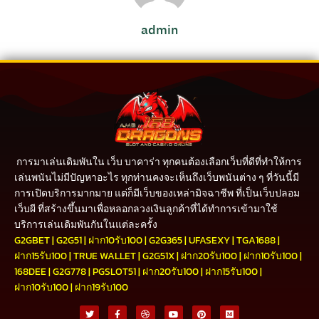
admin
การมาเล่นเดิมพันใน เว็บ บาคาร่า ทุกคนต้องเลือกเว็บที่ดีที่ทำให้การ
เล่นพนันไม่มีปัญหาอะไร ทุกท่านคงจะเห็นถึงเว็บพนันต่าง ๆ ที่วันนี้มี
การเปิดบริการมากมาย แต่ก็มีเว็บของเหล่ามิจฉาชีพ ที่เป็นเว็บปลอม
เว็บผี ที่สร้างขึ้นมาเพื่อหลอกลวงเงินลูกค้าที่ได้ทำการเข้ามาใช้
บริการเล่นเดิมพันกันในแต่ละครั้ง
G2GBET
|
G2G51
|
ฝาก10รับ100
|
G2G365
|
UFASEXY
|
TGA1688
|
ฝาก15รับ100
|
TRUE WALLET
|
G2G51X
|
ฝาก20รับ100
|
ฝาก10รับ100
|
168DEE
|
G2G778
|
PGSLOT51
|
ฝาก20รับ100
|
ฝาก15รับ100
|
ฝาก10รับ100
|
ฝาก19รับ100